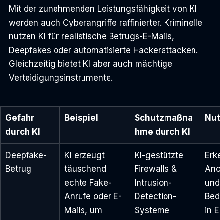
Mit der zunehmenden Leistungsfähigkeit von KI 
werden auch Cyberangriffe raffinierter. Kriminelle 
nutzen KI für realistische Betrugs-E-Mails, 
Deepfakes oder automatisierte Hackerattacken. 
Gleichzeitig bietet KI aber auch mächtige 
Verteidigungsinstrumente.
Gefahr 
Beispiel
Schutzmaßna
Nu
durch KI
hme durch KI
Deepfake-
KI erzeugt 
KI-gestützte 
Erk
Betrug
täuschend 
Firewalls & 
Ano
echte Fake-
Intrusion-
und
Anrufe oder E-
Detection-
Bed
Mails, um 
Systeme
in E