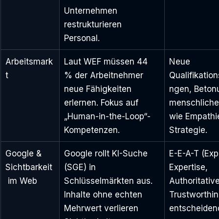
Unternehmen 
restrukturieren 
Personal.
Arbeitsmark
Laut WEF müssen 44 
Neue 
t
% der Arbeitnehmer 
Qualifikatio
neue Fähigkeiten 
ngen, Beton
erlernen. Fokus auf 
menschliche
„Human-in-the-Loop“-
wie Empathi
Kompetenzen.
Strategie.
Google & 
Google rollt KI-Suche 
E-E-A-T (Exp
Sichtbarkeit
(SGE) in 
Expertise, 
 im Web
Schlüsselmärkten aus. 
Authoritativ
Inhalte ohne echten 
Trustworthin
Mehrwert verlieren 
entscheiden