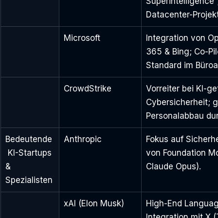
Superintelligence“
Datacenter-Projek
Microsoft
Integration von Op
365 & Bing; Co-Pil
Standard im Büroal
CrowdStrike
Vorreiter bei KI-ge
Cybersicherheit; g
Personalabbau durc
Bedeutende
Anthropic
Fokus auf Sicherhe
 KI-Startups 
von Foundation Mo
& 
Claude Opus).
Spezialisten
xAI (Elon Musk)
High-End Languag
Integration mit X (