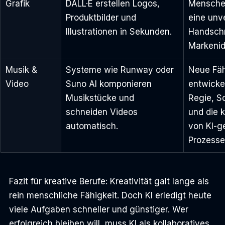
Grafik
DALL·E erstellen Logos, 
Menschen
Produktbilder und 
eine unv
Illustrationen in Sekunden.
Handschr
Markenid
Musik & 
Systeme wie Runway oder 
Neue Fäh
Video
Suno AI komponieren 
entwickel
Musikstücke und 
Regie, Sc
schneiden Videos 
und die 
automatisch.
von KI-g
Prozesse
Fazit für kreative Berufe: Kreativität galt lange als 
rein menschliche Fähigkeit. Doch KI erledigt heute 
viele Aufgaben schneller und günstiger. Wer 
erfolgreich bleiben will, muss KI als kollaboratives 