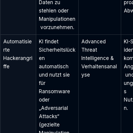
Daten zu 
pro
stehlen oder 
Abw
Manipulationen
 vorzunehmen.
Automatisie
KI findet 
Advanced 
KI-
rte 
Sicherheitslück
Threat 
iden
Hackerangri
en 
Intelligence & 
kom
ffe
automatisch 
Verhaltensanal
Ang
und nutzt sie 
yse
 un
für 
ung
Ransomware 
s 
oder 
Nut
„Adversarial 
n.
Attacks“ 
(gezielte 