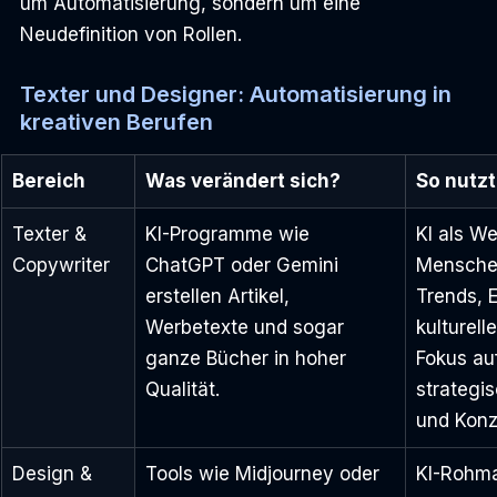
um Automatisierung, sondern um eine 
Neudefinition von Rollen.
Texter und Designer: Automatisierung in 
kreativen Berufen
Bereich
Was verändert sich?
So nutzt
Texter & 
KI-Programme wie 
KI als W
Copywriter
ChatGPT oder Gemini 
Mensche
erstellen Artikel, 
Trends, 
Werbetexte und sogar 
kulturell
ganze Bücher in hoher 
Fokus auf
Qualität.
strategis
und Konz
Design & 
Tools wie Midjourney oder 
KI-Rohmat