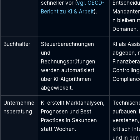
schneller vor
(
vgl. OECD-
Entscheid
Bericht zu KI & Arbeit
).
Mandanten
n bleiben 
Domänen.
Buchhalter
Steuerberechnungen 
KI als Assi
und 
abgeben, m
Rechnungsprüfungen 
Finanzbera
werden automatisiert 
Controlling
über KI-Algorithmen 
Complianc
abgewickelt.
Unternehme
KI erstellt Marktanalysen, 
Technisch
nsberatung
Prognosen und Best 
aufbauen: 
Practices in Sekunden 
verstehen,
statt Wochen.
kritisch int
und in den